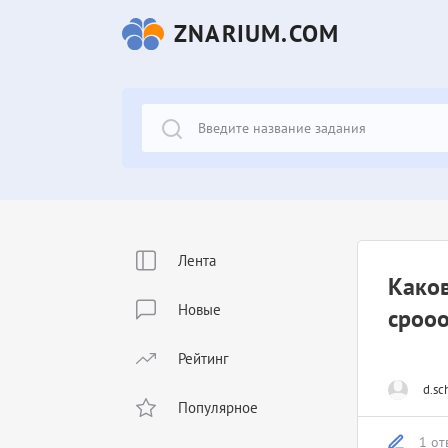
ZNARIUM.COM
Лента
Каков
Новые
сроо
Рейтинг
d.sc
Популярное
1 от