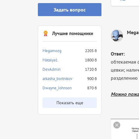
Задать вопрос
Mega
Лучшие помощники
Megamozg
2205 б
Ответ:
Matalya1
1800 б
обтекаемая 
DevAdmin
1720 б
цевки; нали
разделению 
arkasha_bortnikov
900 б
Dwayne_Johnson
870 б
Можно
пожа
Показать еще