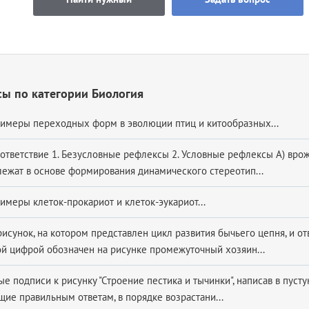
ы по категории Биология
имеры переходных форм в эволюции птиц и китообразных...
оответствие 1. Безусловные рефлексы 2. Условные рефлексы А) вр
лежат в основе формирования динамического стереотип...
имеры клеток-прокариот и клеток-эукариот...
исунок, на котором представлен цикл развития бычьего цепня, и от
ой цифрой обозначен на рисунке промежуточный хозяин...
е подписи к рисунку "Строение пестика и тычинки", написав в пуст
щие правильным ответам, в порядке возрастани...