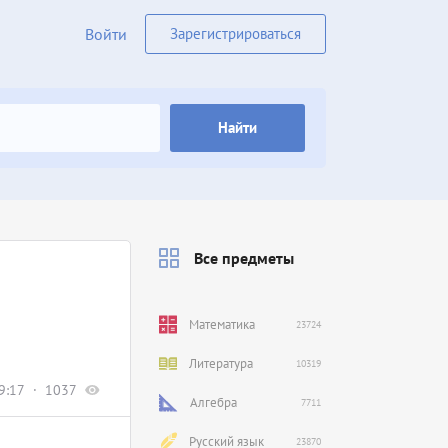
Войти
Зарегистрироваться
Найти
Все предметы
Математика
23724
Литература
10319
9:17
1037
Алгебра
7711
Русский язык
23870