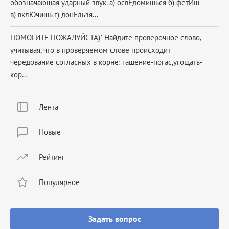
обозначающая ударный звук. а) освЕдомишься б) фетИш
в) вклЮчишь г) донЕльзя...
ПОМОГИТЕ ПОЖАЛУЙСТА)* Найдите проверочное слово,
учитывая, что в проверяемом слове происходит
чередование согласных в корне: гашение-погас,угощать-
кор...
Лента
Новые
Рейтинг
Популярное
Задать вопрос