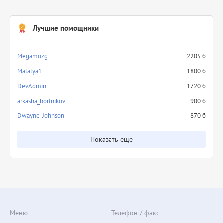
Лучшие помощники
Megamozg
2205 б
Matalya1
1800 б
DevAdmin
1720 б
arkasha_bortnikov
900 б
Dwayne_Johnson
870 б
Показать еще
Меню
Телефон / факс