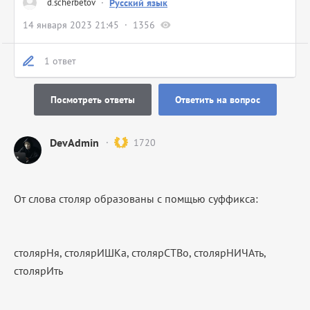
d.scherbetov
·
Русский язык
14 января 2023 21:45
1356
1 ответ
Посмотреть ответы
Ответить на вопрос
DevAdmin
1720
От слова столяр образованы с помщью суффикса:
столярНя, столярИШКа, столярСТВо, столярНИЧАть,
столярИть