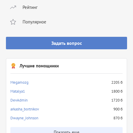
Рейтинг
Популярное
Задать вопрос
Лучшие помощники
Megamozg
2205 б
Matalya1
1800 б
DevAdmin
1720 б
arkasha_bortnikov
900 б
Dwayne_Johnson
870 б
Показать еще