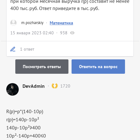
при которой месячная выручка r(p) составит не менее
400 тыс. руб. Ответ приведите в тыс. руб.
m.pozharskiy
·
Математика
15 января 2023 02:40
938
1 ответ
Посмотреть ответы
Ответить на вопрос
DevAdmin
1720
R(p)=p*(140-10p)
r(p)=140p-10p²
140p-10p²≥400
10p²-140p+400≤0