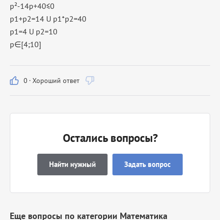
p²-14p+40≤0
p1+p2=14 U p1*p2=40
p1=4 U p2=10
p∈[4;10]
0
·
Хороший ответ
Остались вопросы?
Найти нужный
Задать вопрос
Еще вопросы по категории Математика