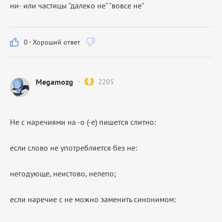
ни- или частицы "далеко не" "вовсе не"
0
·
Хороший ответ
Megamozg
2205
Не
с наречиями на
-о (-е)
пишется слитно:
если слово не употребляется без
не:
негодующе, неистово, нелепо;
если наречие с
не
можно заменить синонимом: