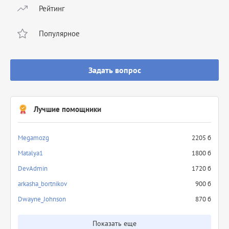
Рейтинг
Популярное
Задать вопрос
Лучшие помощники
Megamozg
2205 б
Matalya1
1800 б
DevAdmin
1720 б
arkasha_bortnikov
900 б
Dwayne_Johnson
870 б
Показать еще