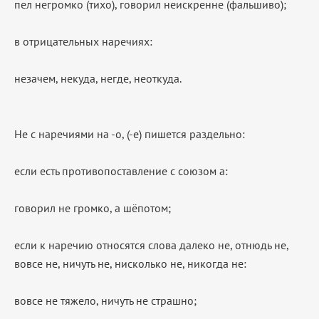
пел негромко (тихо), говорил неискренне (фальшиво);
в отрицательных наречиях:
незачем, некуда, негде, неоткуда.
Не
с наречиями на
-о, (-е)
пишется раздельно:
если есть противопоставление с союзом а:
говорил не громко, а шёпотом;
если к наречию относятся слова
далеко не, отнюдь не,
вовсе не, ничуть не, нисколько не, никогда не:
вовсе не тяжело, ничуть не страшно;