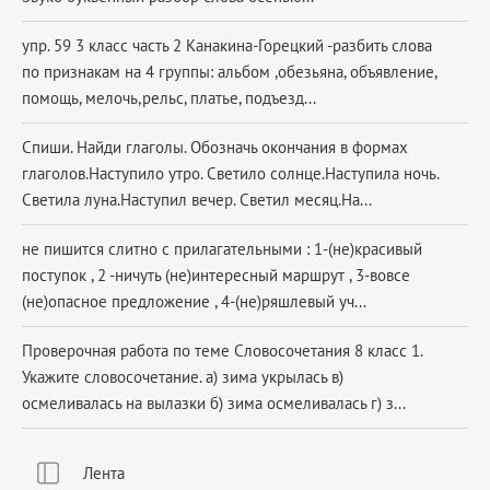
упр. 59 3 класс часть 2 Канакина-Горецкий -разбить слова
по признакам на 4 группы: альбом ,обезьяна, объявление,
помощь, мелочь,рельс, платье, подъезд...
Спиши. Найди глаголы. Обозначь окончания в формах
глаголов.Наступило утро. Светило солнце.Наступила ночь.
Светила луна.Наступил вечер. Светил месяц.На...
не пишится слитно с прилагательными : 1-(не)красивый
поступок , 2 -ничуть (не)интересный маршрут , 3-вовсе
(не)опасное предложение , 4-(не)ряшлевый уч...
Проверочная работа по теме Словосочетания 8 класс 1.
Укажите словосочетание. а) зима укрылась в)
осмеливалась на вылазки б) зима осмеливалась г) з...
Лента