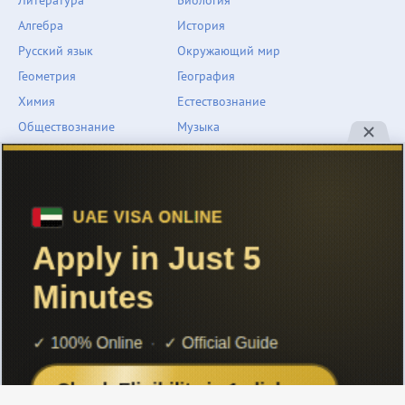
Литература
Биология
Алгебра
История
Русский язык
Окружающий мир
Геометрия
География
Химия
Естествознание
Обществознание
Музыка
Английский язык
ОБЖ
Немецкий язык
Другое
Технологии
Информатика
Человек и мир
support@znarium.com
© 2022 Znarium.com