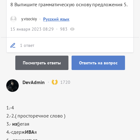
8 Выпишите грамматическую основу предложения 5.
y.visockiy
·
Русский язык
15 января 2023 08:29
983
1 ответ
Посмотреть ответы
Ответить на вопрос
DevAdmin
1720
1.-4
2.-2.( просторечное слово )
3.-
из
б
егая
4.-сдерж
ИВА
я