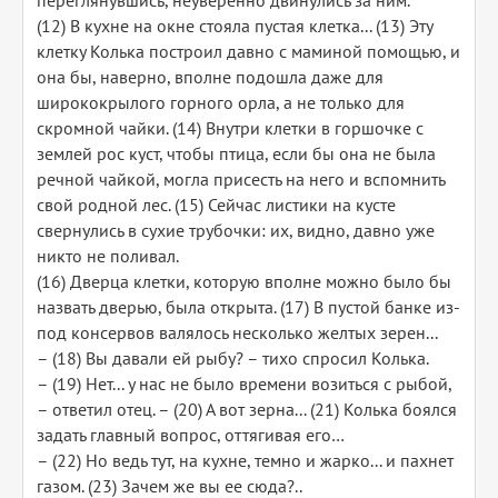
переглянувшись, неуверенно двинулись за ним.
(12) В кухне на окне стояла пустая клетка... (13) Эту
клетку Колька построил давно с маминой помощью, и
она бы, наверно, вполне подошла даже для
ширококрылого горного орла, а не только для
скромной чайки. (14) Внутри клетки в горшочке с
землей рос куст, чтобы птица, если бы она не была
речной чайкой, могла присесть на него и вспомнить
свой родной лес. (15) Сейчас листики на кусте
свернулись в сухие трубочки: их, видно, давно уже
никто не поливал.
(16) Дверца клетки, которую вполне можно было бы
назвать дверью, была открыта. (17) В пустой банке из-
под консервов валялось несколько желтых зерен...
– (18) Вы давали ей рыбу? – тихо спросил Колька.
– (19) Нет... у нас не было времени возиться с рыбой,
– ответил отец. – (20) А вот зерна... (21) Колька боялся
задать главный вопрос, оттягивая его…
– (22) Но ведь тут, на кухне, темно и жарко... и пахнет
газом. (23) Зачем же вы ее сюда?..