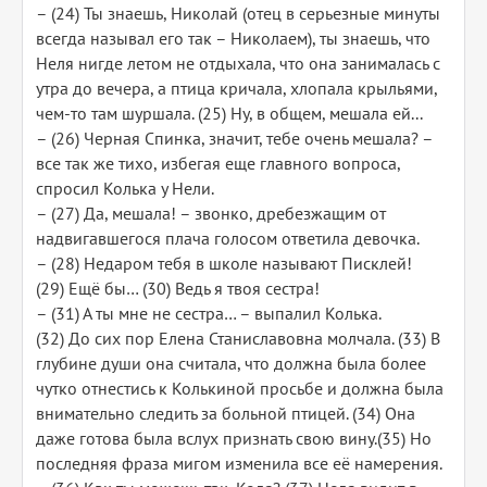
– (24) Ты знаешь, Николай (отец в серьезные минуты
всегда называл его так – Николаем), ты знаешь, что
Неля нигде летом не отдыхала, что она занималась с
утра до вечера, а птица кричала, хлопала крыльями,
чем-то там шуршала. (25) Ну, в общем, мешала ей...
– (26) Черная Спинка, значит, тебе очень мешала? –
все так же тихо, избегая еще главного вопроса,
спросил Колька у Нели.
– (27) Да, мешала! – звонко, дребезжащим от
надвигавшегося плача голосом ответила девочка.
– (28) Недаром тебя в школе называют Писклей!
(29) Ещё бы… (30) Ведь я твоя сестра!
– (31) А ты мне не сестра… – выпалил Колька.
(32) До сих пор Елена Станиславовна молчала. (33) В
глубине души она считала, что должна была более
чутко отнестись к Колькиной просьбе и должна была
внимательно следить за больной птицей. (34) Она
даже готова была вслух признать свою вину.(35) Но
последняя фраза мигом изменила все её намерения.