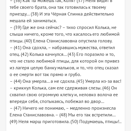
– (36) Как ты можешь так, Коля? (37) Неля видит в
тебе своего брата, она так готовилась к твоему
приезду… (38) И эта Чёрная Спинка действительно
мешала ей заниматься.
– (39) Где же она сейчас? – тихо спросил Колька, не
слыша ничего, кроме того, что касалось его любимой
птицы. (40) Елена Станиславовна опустила голову.
– (41) Она сдохла, – набравшись мужества, ответил
отец. (42) Колька качнулся... (43) Его поразило и то,
что не стало любимой птицы, для которой он привез
из лагеря целую банку мальков, и то, что отец сказал
о ее смерти вот так прямо и грубо.
– (44) Она умерла... а не сдохла. (45) Умерла из-за вас!
– крикнул Колька, сам еле сдерживая слезы. (46) Он
схватил свою огромную клетку и, неловко волоча ее
впереди себя, спотыкаясь, побежал во двор...
– (47) Ничего не понимаю, – медленно произнесла
Елена Станиславовна. – (48) Мы его так встретили...
(49) Неля марш приготовила. (50) Подумаешь, птицы!..