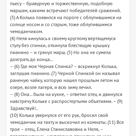
пьесу – бравурную и торжественную, подобную
маршам, какими встречают победителей сражений.
(3) А Колька появился на пороге с облупившимся на
солнце носом и со старым, тоже облупившимся
чемоданчиком.
(4) Неля кинулась к своему круглому вертящемуся
стулу без спинки, откинула блестящую крышку
пианино – и грянул марш. (5) Но она не сумела
доиграть до конца...
– (6) Где моя Черная Спинка? – вскрикнул Колька,
заглушая пианино. (7) Черной Спинкой он называл
раненую чайку, которую нашел прошлым летом на
озере, возле лагеря, и всю зиму лечил.
– (8) Она... была на кухне, – ответил отец и двинулся
навстречу Кольке с распростертыми объятиями. – (9)
Здравствуй!..
(10) Колька увернулся от его рук, бросил свой
чемоданчик на тахту и выскочил из комнаты. (11) Все
трое – отец, Елена Станиславовна и Неля, –