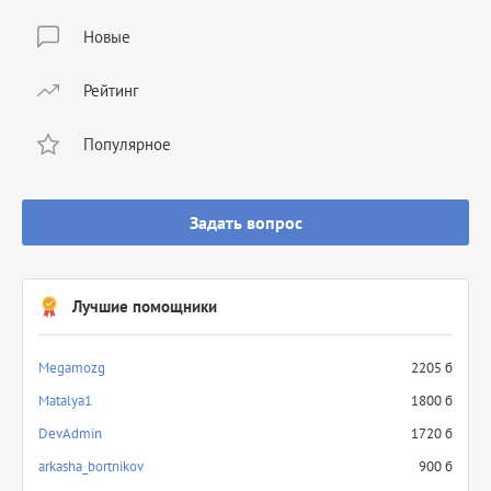
Новые
Рейтинг
Популярное
Задать вопрос
Лучшие помощники
Megamozg
2205 б
Matalya1
1800 б
DevAdmin
1720 б
arkasha_bortnikov
900 б