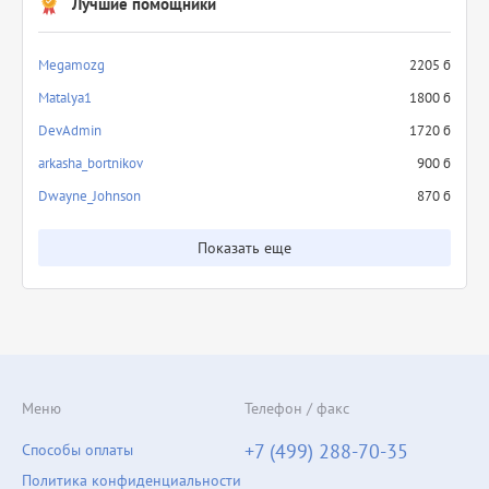
Лучшие помощники
Megamozg
2205 б
Matalya1
1800 б
DevAdmin
1720 б
arkasha_bortnikov
900 б
Dwayne_Johnson
870 б
Показать еще
Меню
Телефон / факс
+7 (499) 288-70-35
Способы оплаты
Политика конфиденциальности