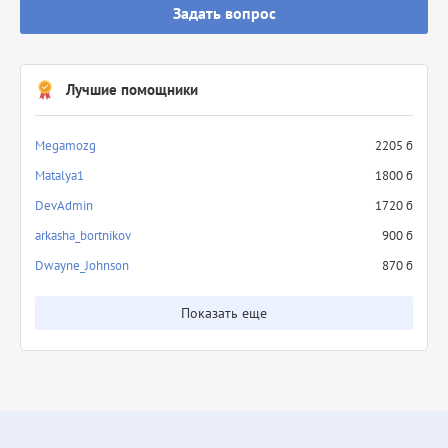
Задать вопрос
Лучшие помощники
Megamozg
2205 б
Matalya1
1800 б
DevAdmin
1720 б
arkasha_bortnikov
900 б
Dwayne_Johnson
870 б
Показать еще