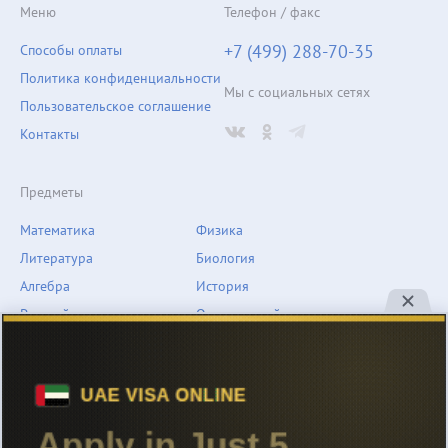
Меню
Телефон / факс
+7 (499) 288-70-35
Способы оплаты
Политика конфиденциальности
Мы с социальных сетях
Пользовательское соглашение
Контакты
Предметы
Математика
Физика
Литература
Биология
Алгебра
История
Русский язык
Окружающий мир
Геометрия
География
Химия
Естествознание
Обществознание
Музыка
Английский язык
ОБЖ