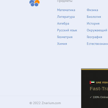
Предметы
Математика
Физика
Литература
Биология
Алгебра
История
Русский язык
Окружающий
Геометрия
География
Химия
Естествознан
© 2022 Znarium.com