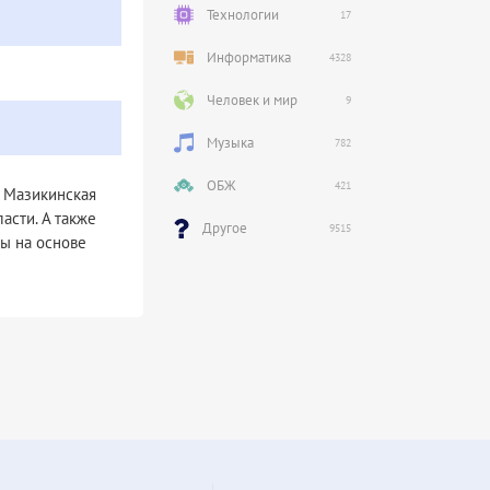
Технологии
17
Информатика
4328
Человек и мир
9
Музыка
782
ОБЖ
421
– Мазикинская
асти. А также
Другое
9515
ы на основе