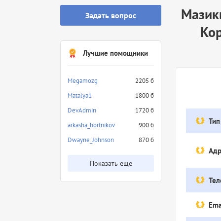
Мазик
Задать вопрос
Кор
Лучшие помощники
Megamozg
2205 б
Matalya1
1800 б
DevAdmin
1720 б
Тип
arkasha_bortnikov
900 б
Dwayne_Johnson
870 б
Адр
Показать еще
Тел
Ema