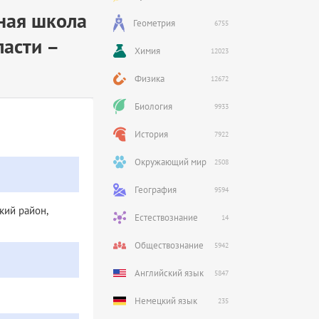
ная школа
Геометрия
6755
ласти –
Химия
12023
Физика
12672
Биология
9933
История
7922
Окружающий мир
2508
География
9594
кий район,
Естествознание
14
Обществознание
5942
Английский язык
5847
Немецкий язык
235