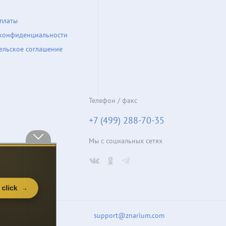
платы
конфиденциальности
ельское соглашение
Телефон / факс
+7 (499) 288-70-35
Мы с социальных сетях
support@znarium.com