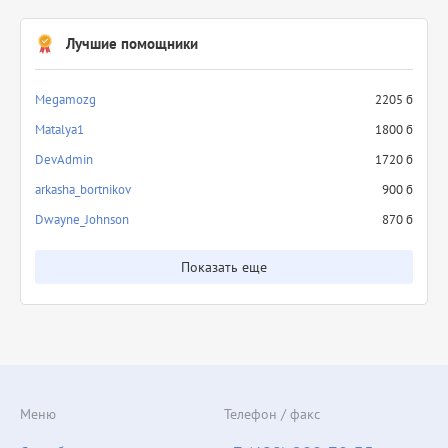
Лучшие помощники
Megamozg
2205 б
Matalya1
1800 б
DevAdmin
1720 б
arkasha_bortnikov
900 б
Dwayne_Johnson
870 б
Показать еще
Меню
Телефон / факс