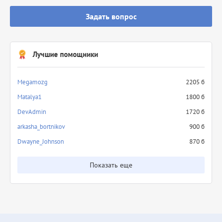
Задать вопрос
Лучшие помощники
Megamozg
2205 б
Matalya1
1800 б
DevAdmin
1720 б
arkasha_bortnikov
900 б
Dwayne_Johnson
870 б
Показать еще