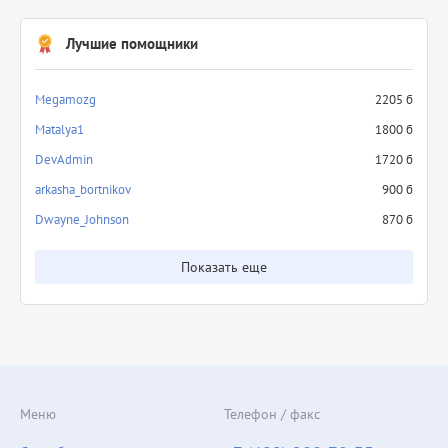
Лучшие помощники
Megamozg
2205 б
Matalya1
1800 б
DevAdmin
1720 б
arkasha_bortnikov
900 б
Dwayne_Johnson
870 б
Показать еще
Меню
Телефон / факс