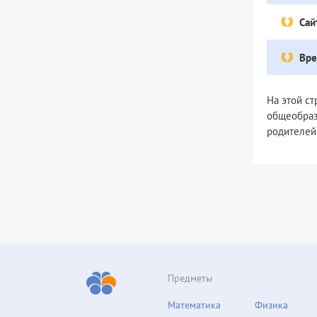
Сай
Вре
На этой с
общеобраз
родителей
Предметы
Математика
Физика