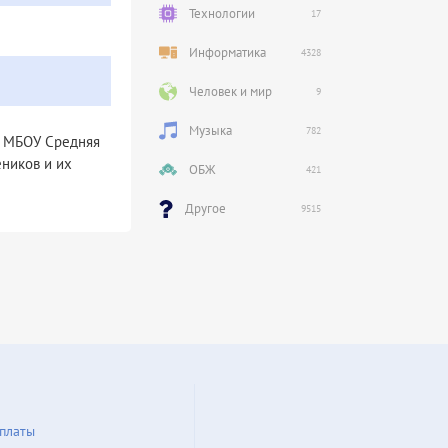
Технологии
17
Информатика
4328
Человек и мир
9
Музыка
782
– МБОУ Средняя
ников и их
ОБЖ
421
Другое
9515
платы