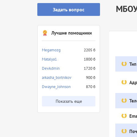
МБОУ
Задать вопрос
Лучшие помощники
Megamozg
2205 б
Matalya1
1800 б
Тип
DevAdmin
1720 б
arkasha_bortnikov
900 б
Адр
Dwayne_Johnson
870 б
Тел
Показать еще
Ema
Поч