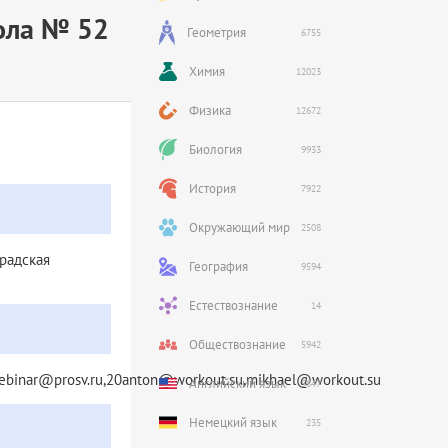
ола № 52
Геометрия
6755
Химия
12023
Физика
12672
Биология
9933
История
7922
Окружающий мир
2508
градская
География
9594
Естествознание
14
Обществознание
5942
webinar@prosv.ru,20anton@workout.su,mikhael@workout.su
Английский язык
5847
Немецкий язык
235