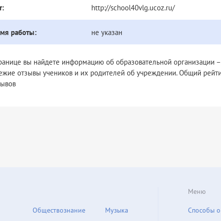
т:
http://school40vlg.ucoz.ru/
мя работы:
не указан
транице вы найдете информацию об образовательной организации 
вежие отзывы учеников и их родителей об учреждении. Общий рейт
зывов
Меню
Обществознание
Музыка
Способы о