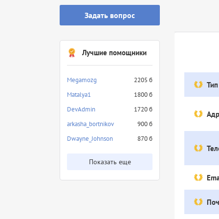
Задать вопрос
Лучшие помощники
Megamozg
2205 б
Тип
Matalya1
1800 б
DevAdmin
1720 б
Адр
arkasha_bortnikov
900 б
Dwayne_Johnson
870 б
Тел
Показать еще
Ema
Поч