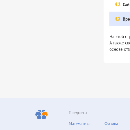
Сай
Вре
На этой с
А также с
основе от
Предметы
Математика
Физика