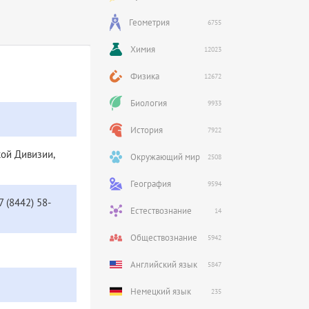
Геометрия
6755
Химия
12023
Физика
12672
Биология
9933
История
7922
кой Дивизии,
Окружающий мир
2508
География
9594
7 (8442) 58-
Естествознание
14
Обществознание
5942
Английский язык
5847
Немецкий язык
235