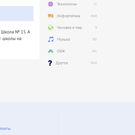
Технологии
17
Информатика
4328
Человек и мир
9
 Школа № 15. А
г школы на
Музыка
782
ОБЖ
421
Другое
9515
платы