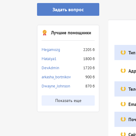
Задать вопрос
Лучшие помощники
Megamozg
2205 б
Тип
Matalya1
1800 б
DevAdmin
1720 б
Адр
arkasha_bortnikov
900 б
Dwayne_Johnson
870 б
Тел
Показать еще
Ema
Поч
Сай