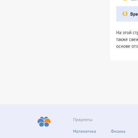
Вре
На этой с
также све
основе от
Предметы
Математика
Физика