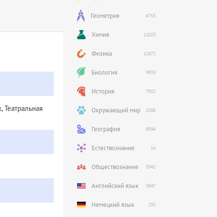
Геометрия
6755
Химия
12023
Физика
12672
Биология
9933
История
7922
, Театральная
Окружающий мир
2508
География
9594
Естествознание
14
Обществознание
5942
Английский язык
5847
Немецкий язык
235