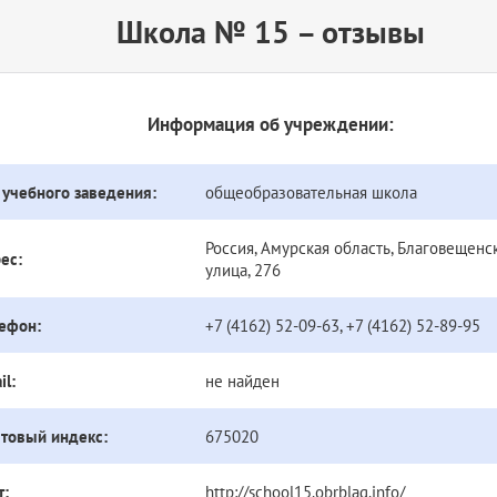
Школа № 15 – отзывы
Информация об учреждении:
 учебного заведения:
общеобразовательная школа
Россия, Амурская область, Благовещенск
ес:
улица, 276
ефон:
+7 (4162) 52-09-63, +7 (4162) 52-89-95
il:
не найден
товый индекс:
675020
т:
http://school15.obrblag.info/