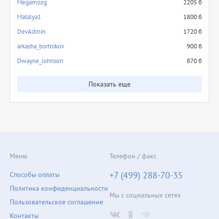
Megamozg
2205 б
Matalya1
1800 б
DevAdmin
1720 б
arkasha_bortnikov
900 б
Dwayne_Johnson
870 б
Показать еще
Меню
Телефон / факс
+7 (499) 288-70-35
Способы оплаты
Политика конфиденциальности
Мы с социальных сетях
Пользовательское соглашение
Контакты