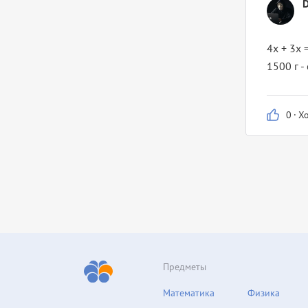
4x + 3x 
1500 г -
0
·
Х
Предметы
Математика
Физика