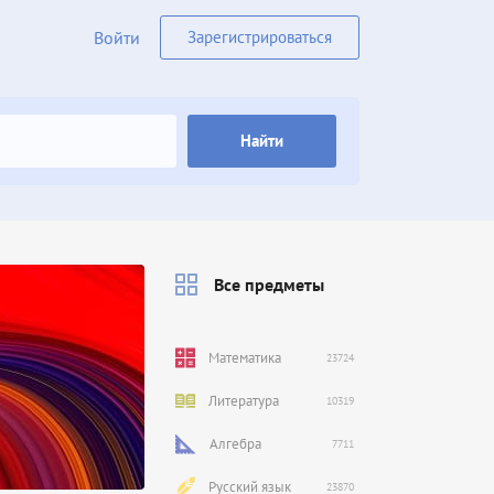
Войти
Зарегистрироваться
Найти
Все предметы
Математика
23724
Литература
10319
Алгебра
7711
Русский язык
23870