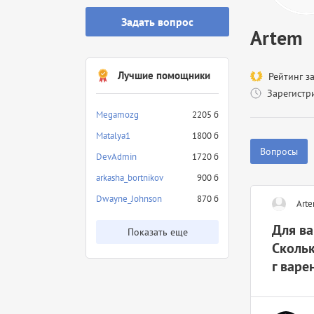
Задать вопрос
Artem
Лучшие помощники
Рейтинг з
Зарегистр
Megamozg
2205 б
Matalya1
1800 б
Вопросы
DevAdmin
1720 б
arkasha_bortnikov
900 б
Dwayne_Johnson
870 б
Art
Для ва
Показать еще
Скольк
г варе