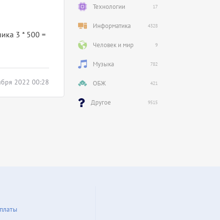
Технологии
17
Информатика
4328
ника 3 * 500 =
Человек и мир
9
Музыка
782
ября 2022 00:28
ОБЖ
421
Другое
9515
платы