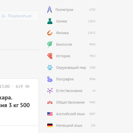
Геометрия
6755
Подписаться
Химия
12023
Физика
12672
Биология
9933
История
7922
Окружающий мир
2508
География
9594
15:00
619
Естествознание
14
хара.
Обществознание
5942
ия 3 кг 500
Английский язык
5847
Немецкий язык
235