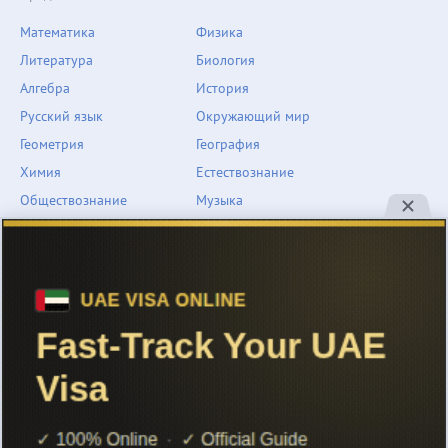
Математика
Физика
Литература
Биология
Алгебра
История
Русский язык
Окружающий мир
Геометрия
География
Химия
Естествознание
Обществознание
Музыка
Английский язык
ОБЖ
Немецкий язык
Другое
Технологии
Информатика
Человек и мир
support@znarium.com