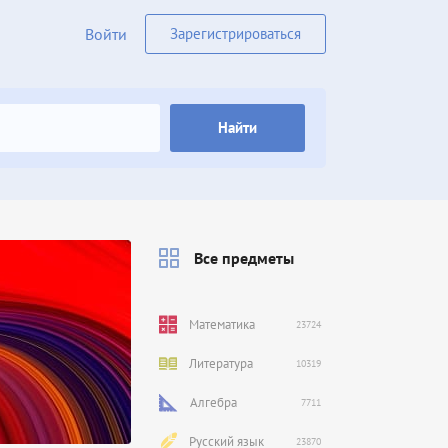
Войти
Зарегистрироваться
Найти
Все предметы
Математика
23724
Литература
10319
Алгебра
7711
Русский язык
23870