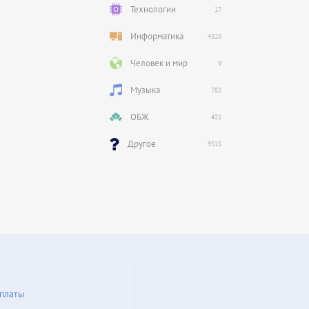
Технологии
17
Информатика
4328
Человек и мир
9
Музыка
782
ОБЖ
421
Другое
9515
платы