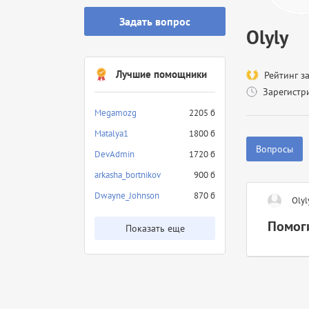
Задать вопрос
Olyly
Лучшие помощники
Рейтинг з
Зарегистр
Megamozg
2205 б
Matalya1
1800 б
Вопросы
DevAdmin
1720 б
arkasha_bortnikov
900 б
Dwayne_Johnson
870 б
Olyl
Помогите
Показать еще