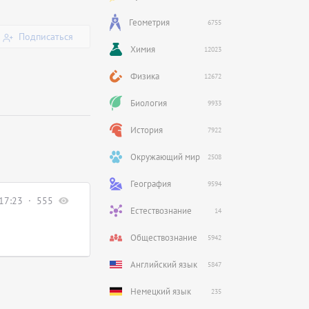
Геометрия
6755
Подписаться
Химия
12023
Физика
12672
Биология
9933
История
7922
Окружающий мир
2508
География
9594
17:23
555
Естествознание
14
Обществознание
5942
Английский язык
5847
Немецкий язык
235