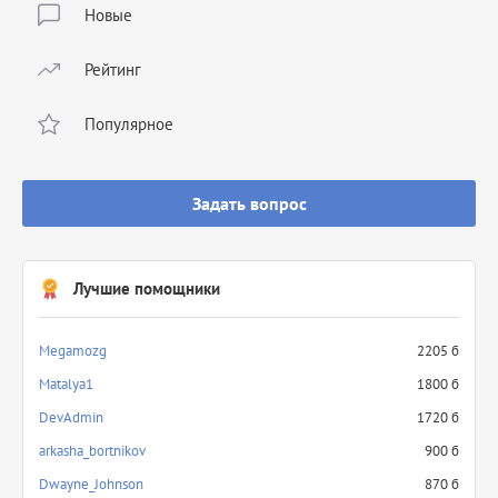
Новые
Рейтинг
Популярное
Задать вопрос
Лучшие помощники
Megamozg
2205 б
Matalya1
1800 б
DevAdmin
1720 б
arkasha_bortnikov
900 б
Dwayne_Johnson
870 б