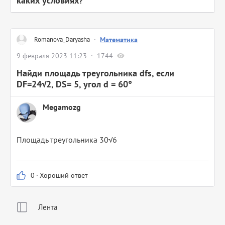
каких условиях?
Romanova_Daryasha
·
Математика
9 февраля 2023 11:23
1744
Найди площадь треугольника dfs, если
DF=24√2, DS= 5, угол d = 60°
Megamozg
Площадь треугольника 30√6
0
·
Хороший ответ
Лента