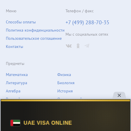
Меню
Телефон / факс
+7 (499) 288-70-35
Способы оплаты
Политика конфиденциальности
Мы с социальных сетях
Пользовательское соглашение
Контакты
Предметы
Математика
Физика
Литература
Биология
Алгебра
История
Русский язык
Окружающий мир
Геометрия
География
Химия
Естествознание
Обществознание
Музыка