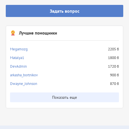
Задать вопрос
Лучшие помощники
Megamozg
2205 б
Matalya1
1800 б
DevAdmin
1720 б
arkasha_bortnikov
900 б
Dwayne_Johnson
870 б
Показать еще