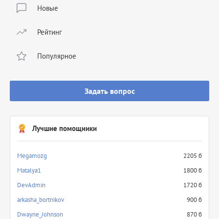
Новые
Рейтинг
Популярное
Задать вопрос
Лучшие помощники
Megamozg
2205 б
Matalya1
1800 б
DevAdmin
1720 б
arkasha_bortnikov
900 б
Dwayne_Johnson
870 б