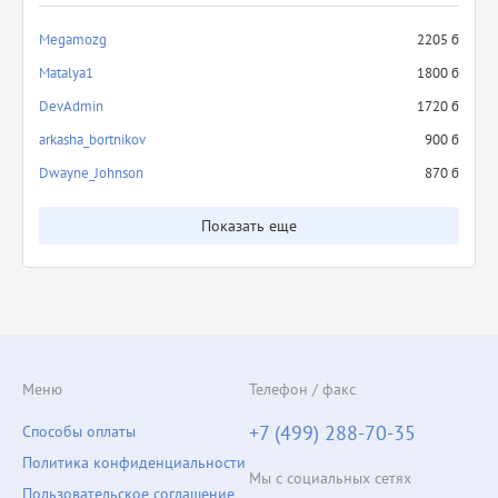
Megamozg
2205 б
Matalya1
1800 б
DevAdmin
1720 б
arkasha_bortnikov
900 б
Dwayne_Johnson
870 б
Показать еще
Меню
Телефон / факс
+7 (499) 288-70-35
Способы оплаты
Политика конфиденциальности
Мы с социальных сетях
Пользовательское соглашение