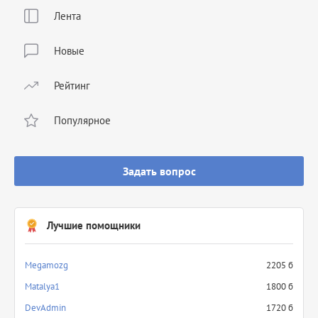
Лента
Новые
Рейтинг
Популярное
Задать вопрос
Лучшие помощники
Megamozg
2205 б
Matalya1
1800 б
DevAdmin
1720 б