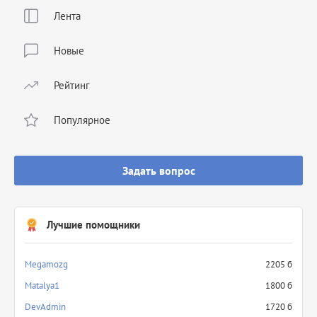
Лента
Новые
Рейтинг
Популярное
Задать вопрос
Лучшие помощники
Megamozg
2205 б
Matalya1
1800 б
DevAdmin
1720 б