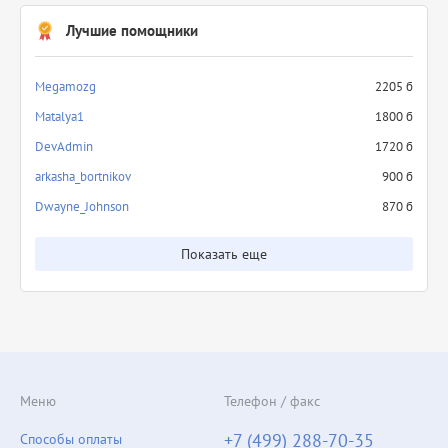
Лучшие помощники
Megamozg
2205 б
Matalya1
1800 б
DevAdmin
1720 б
arkasha_bortnikov
900 б
Dwayne_Johnson
870 б
Показать еще
Меню
Телефон / факс
+7 (499) 288-70-35
Способы оплаты