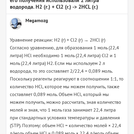
его получения использовали 2 литра
водорода. H2 (г.) + Cl2 (r.) -> 2HCL (r.)
Megamozg
Уравнение реакции: H2 (г) + Cl2 (г) → 2HCl (г)
Согласно уравнению, для образования 1 моль (22,4
литра) HCl необходимо 1 моль (22,4 литра) Cl2 и 1
моль (22,4 литра) H2. Если мы используем 2 л
водорода, то это составляет 2/22,4 = 0,089 моль.
Поскольку реагенты реагируют в соотношении 1:1, то
количество HCl, которое мы можем получить, также
составляет 0,089 моль. Объем HCl, который мы
можем получить, можно рассчитать, зная количество
молей и зная, что 1 моль газа занимает 22,4 литра
при стандартных условиях температуры и давления
(STP). Поэтому: объем HCl = количество молей × 22,4
л/моль объем HCl = 0,089 моль × 22,4 л/моль объем