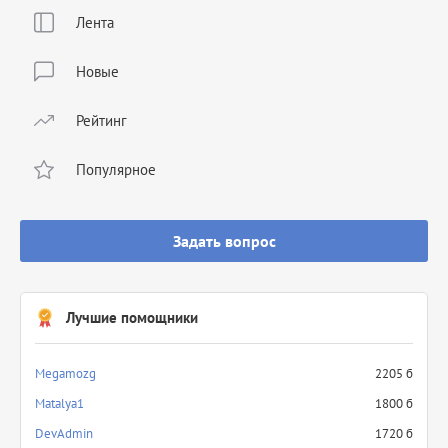
Лента
Новые
Рейтинг
Популярное
Задать вопрос
Лучшие помощники
Megamozg
2205 б
Matalya1
1800 б
DevAdmin
1720 б