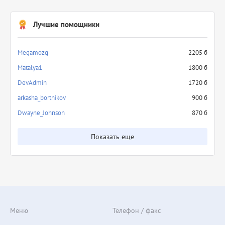
Лучшие помощники
Megamozg
2205 б
Matalya1
1800 б
DevAdmin
1720 б
arkasha_bortnikov
900 б
Dwayne_Johnson
870 б
Показать еще
Меню
Телефон / факс