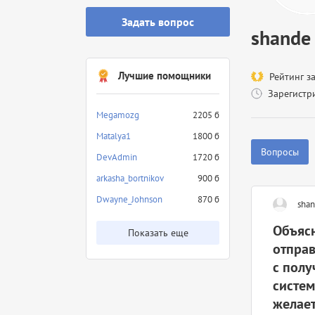
Задать вопрос
shande
Лучшие помощники
Рейтинг з
Зарегистр
Megamozg
2205 б
Matalya1
1800 б
Вопросы
DevAdmin
1720 б
arkasha_bortnikov
900 б
Dwayne_Johnson
870 б
sha
Объясн
Показать еще
отправ
с полу
систем
желает