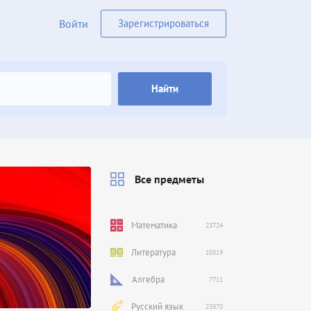
Войти
Зарегистрироваться
Найти
Все предметы
Математика
23724
Литература
10319
Алгебра
7711
Русский язык
23870