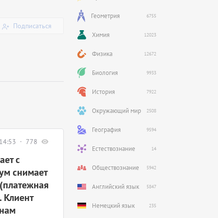
Геометрия
6755
Подписаться
Химия
12023
Физика
12672
Биология
9933
История
7922
Окружающий мир
2508
География
9594
14:53
778
Естествознание
14
ает с
Обществознание
5942
сум снимает
 (платежная
Английский язык
5847
. Клиент
Немецкий язык
235
 нам