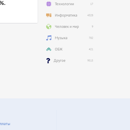
%.
Технологии
17
Информатика
4328
Человек и мир
9
Музыка
782
ОБЖ
421
Другое
9515
платы