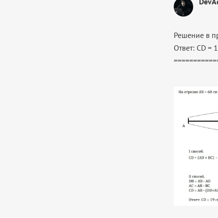
DevA
Решение в п
Ответ: СD = 1
===========