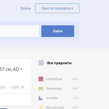
Войти
Зарегистрироваться
Найти
Все предметы
37 см, AD =
Математика
23724
1:51
1105
Литература
10319
Алгебра
7711
Русский язык
23870