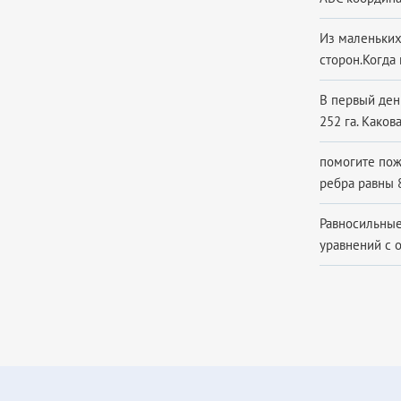
Из маленьких
сторон.Когда 
В первый день
252 га. Каков
помогите пож
ребра равны 8
Равносильные
уравнений с о