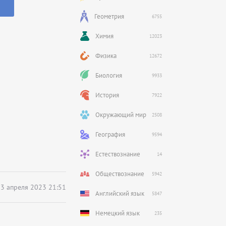
Геометрия
6755
Химия
12023
Физика
12672
Биология
9933
История
7922
Окружающий мир
2508
География
9594
Естествознание
14
Обществознание
5942
3 апреля 2023 21:51
Английский язык
5847
Немецкий язык
235