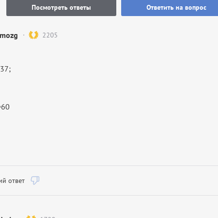
Посмотреть ответы
Ответить на вопрос
mozg
2205
37;
=60
й ответ