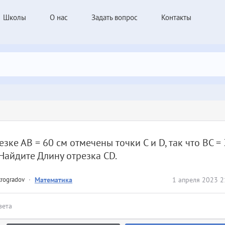
Школы
О нас
Задать вопрос
Контакты
езке АВ = 60 см отмечены точки С и D, так что ВС = 
 Найдите Длину отрезка CD.
trogradov
·
Математика
1 апреля 2023 2
вета