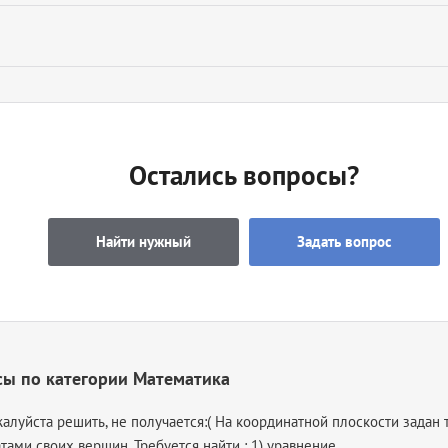
Остались вопросы?
Найти нужный
Задать вопрос
сы по категории Математика
алуйста решить, не получается:( На координатной плоскости задан 
ами своих вершин. Требуется найти : 1) уравнение...