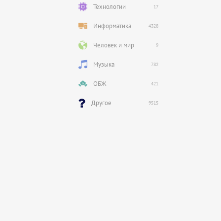
Технологии
17
Информатика
4328
Человек и мир
9
Музыка
782
ОБЖ
421
Другое
9515