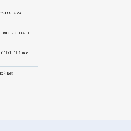
ужи со всех
талось вспахать
1C1D1E1F1 все
инейных