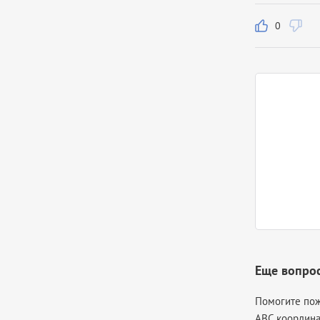
0
Еще вопро
Помогите пож
ABC координат