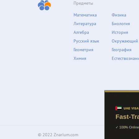
Предметы
Математика
Физика
Литература
Биология
Алгебра
История
Русский язык
Окружающий
Геометрия
География
Химия
Естествознан
© 2022 Znarium.com