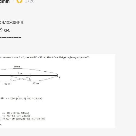
dmin
1720
риложении.
9 см.
=========