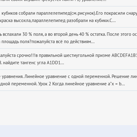
 кубиков собрали параллелепипед(см.рисунок).Его покрасили снар
краска высохла,параллелепипед разобрали на кубики.С...
 вспахали 30 % поля, а во второй день 40 % остатка. После этого ос
а площадь поля?пожалуйста всё по действиям...
алуйста срочно!!!в правильной шестиугольной призме ABCDEFA1B
. найдите тангенс угла A1DD1...
 уравнения. Линейное уравнение с одной переменной. Решение л
дной переменной. Урок 2 Когда линейное уравнение а"х = b...