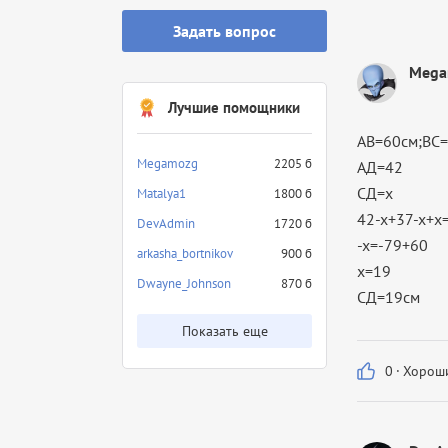
Задать вопрос
Mega
Лучшие помощники
АВ=60см;ВС=
Megamozg
2205 б
АД=42
СД=х
Matalya1
1800 б
42-х+37-х+х
DevAdmin
1720 б
-х=-79+60
arkasha_bortnikov
900 б
х=19
Dwayne_Johnson
870 б
СД=19см
Показать еще
0
·
Хороши