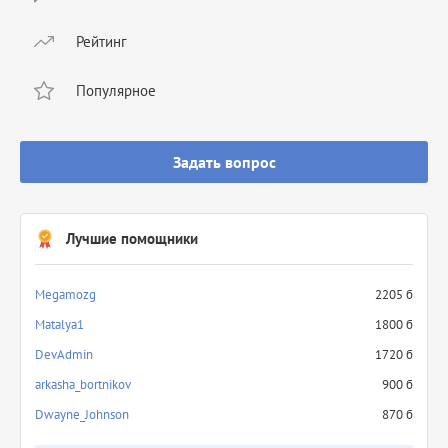
Рейтинг
Популярное
Задать вопрос
Лучшие помощники
Megamozg
2205 б
Matalya1
1800 б
DevAdmin
1720 б
arkasha_bortnikov
900 б
Dwayne_Johnson
870 б