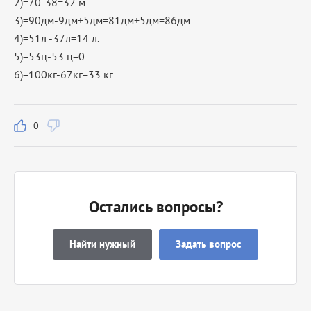
2)=70-38=32 м
3)=90дм-9дм+5дм=81дм+5дм=86дм
4)=51л -37л=14 л.
5)=53ц-53 ц=0
6)=100кг-67кг=33 кг
0
Остались вопросы?
Найти нужный
Задать вопрос