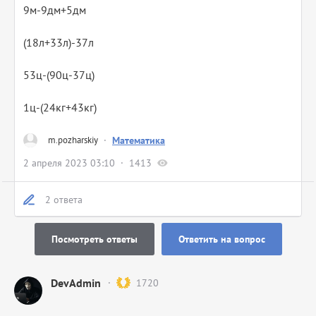
9м-9дм+5дм
(18л+33л)-37л
53ц-(90ц-37ц)
1ц-(24кг+43кг)
m.pozharskiy
·
Математика
2 апреля 2023 03:10
1413
2 ответа
Посмотреть ответы
Ответить на вопрос
DevAdmin
1720