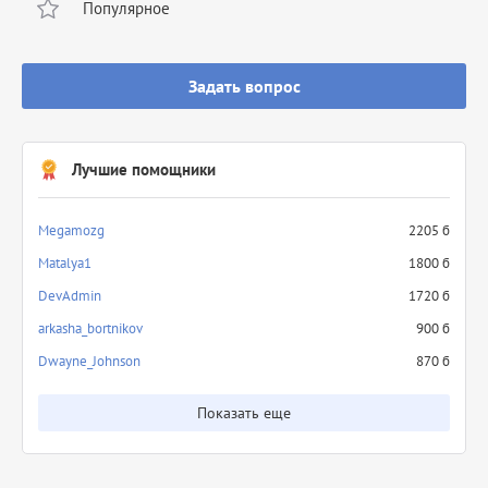
Популярное
Задать вопрос
Лучшие помощники
Megamozg
2205 б
Matalya1
1800 б
DevAdmin
1720 б
arkasha_bortnikov
900 б
Dwayne_Johnson
870 б
Показать еще