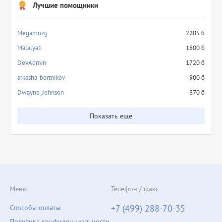
Лучшие помощники
Megamozg
2205 б
Matalya1
1800 б
DevAdmin
1720 б
arkasha_bortnikov
900 б
Dwayne_Johnson
870 б
Показать еще
Меню
Телефон / факс
+7 (499) 288-70-35
Способы оплаты
Политика конфиденциальности