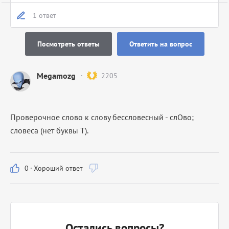
1 ответ
Посмотреть ответы
Ответить на вопрос
Megamozg
2205
Проверочное слово к слову бессловесный - слОво;
словеса (нет буквы Т).
0
·
Хороший ответ
Остались вопросы?