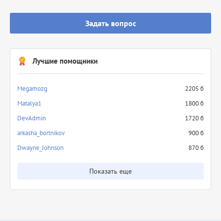
Задать вопрос
Лучшие помощники
Megamozg
2205 б
Matalya1
1800 б
DevAdmin
1720 б
arkasha_bortnikov
900 б
Dwayne_Johnson
870 б
Показать еще