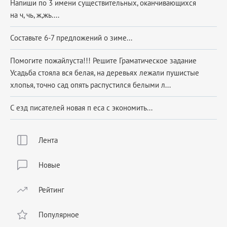
Напиши по 3 имени существительных, оканчивающихся
на ч, чь, ж,жь....
Составьте 6-7 предложений о зиме...
Помогите пожайлуста!!! Решите Граматическое задание
Усадьба стояла вся белая, на деревьях лежали пушистые
хлопья, точно сад опять распустился белыми л...
С езд писателей новая п еса с экономить...
Лента
Новые
Рейтинг
Популярное