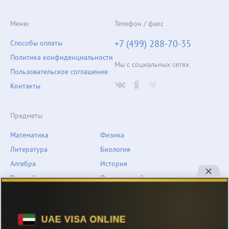
Меню
Телефон / факс
+7 (499) 288-70-35
Способы оплаты
Политика конфиденциальности
Мы с социальных сетях
Пользовательское соглашение
Контакты
Предметы
Математика
Физика
Литература
Биология
Алгебра
История
Русский язык
Окружающий мир
Геометрия
География
Химия
Естествознание
Обществознание
Музыка