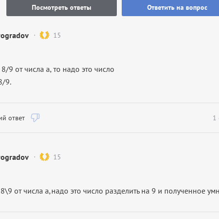
Посмотреть ответы
Ответить на вопрос
rogradov
15
8/9 от числа а, то надо это число
8/9.
й ответ
1
rogradov
15
8\9 от числа а,надо это число разделить на 9 и полученное ум