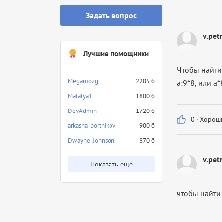
Задать вопрос
v.pet
Лучшие помощники
Чтобы найти 
Megamozg
2205 б
а:9*8, или а*
Matalya1
1800 б
DevAdmin
1720 б
0
·
Хороши
arkasha_bortnikov
900 б
Dwayne_Johnson
870 б
v.pet
Показать еще
чтобы найти 