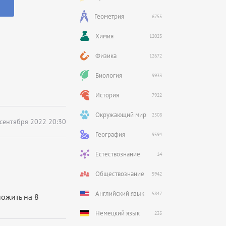
Геометрия
6755
Химия
12023
Физика
12672
Биология
9933
История
7922
Окружающий мир
2508
 сентября 2022 20:30
География
9594
Естествознание
14
Обществознание
5942
Английский язык
5847
ножить на 8
Немецкий язык
235