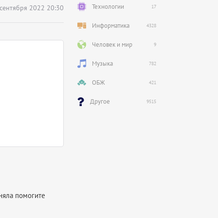
Технологии
 сентября 2022 20:30
17
Информатика
4328
Человек и мир
9
Музыка
782
ОБЖ
421
Другое
9515
оняла помогите