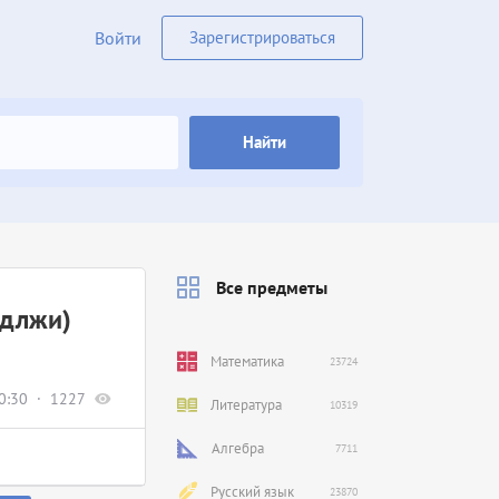
Войти
Зарегистрироваться
Найти
Все предметы
одлжи)
Математика
23724
0:30
1227
Литература
10319
Алгебра
7711
Русский язык
23870