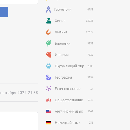
Геометрия
6755
Химия
12023
Физика
12672
Биология
9933
История
7922
Окружающий мир
2508
География
9594
Естествознание
14
 сентября 2022 21:38
Обществознание
5942
Английский язык
5847
Немецкий язык
235