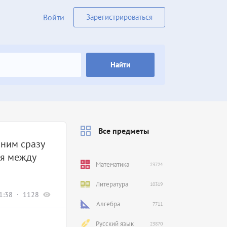
Войти
Зарегистрироваться
Найти
Все предметы
 ним сразу
мя между
Математика
23724
Литература
10319
1:38
1128
Алгебра
7711
Русский язык
23870