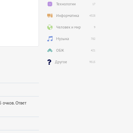
Технологии
17
Информатика
4328
Человек и мир
9
Музыка
782
ОБЖ
421
Другое
9515
5 очков. Ответ