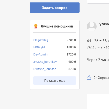
Задать вопрос
y.vis
Лучшие помощники
Megamozg
2205 б
64 - 26 = 38
76:38 = 2 ча
Matalya1
1800 б
DevAdmin
1720 б
Через 2 часа
arkasha_bortnikov
900 б
Dwayne_Johnson
870 б
0
·
Хороши
Показать еще