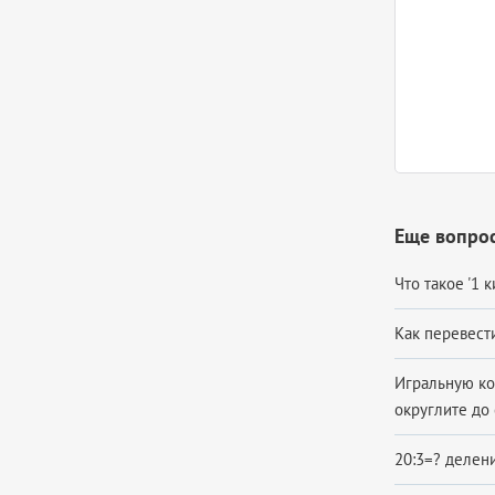
Еще вопро
Что такое '1 к
Как перевести
Игральную кос
округлите до 
20:3=? делени