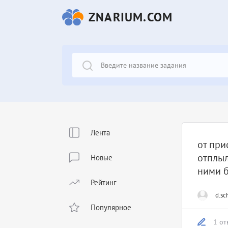
ZNARIUM.COM
Лента
от при
отплыл
Новые
ними б
Рейтинг
d.sc
Популярное
1 от