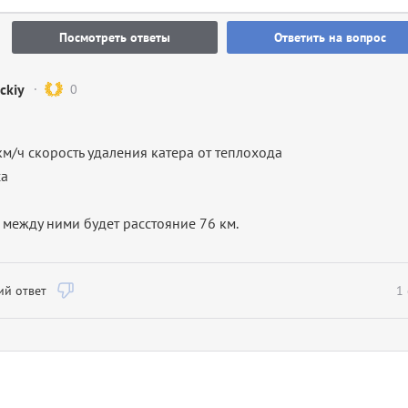
Посмотреть ответы
Ответить на вопрос
ockiy
0
 км/ч скорость удаления катера от теплохода
са
 между ними будет расстояние 76 км.
й ответ
1