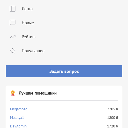
Лента
Новые
Рейтинг
Популярное
Задать вопрос
Лучшие помощники
Megamozg
2205 б
Matalya1
1800 б
DevAdmin
1720 б