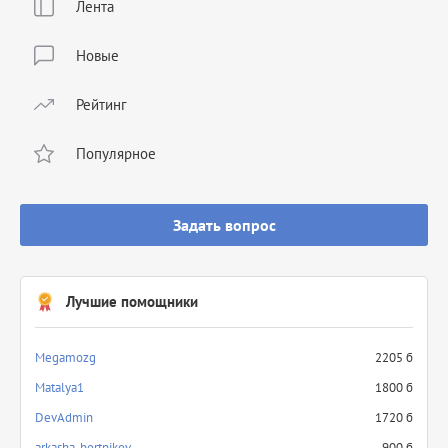
Лента
Новые
Рейтинг
Популярное
Задать вопрос
Лучшие помощники
Megamozg
2205 б
Matalya1
1800 б
DevAdmin
1720 б
arkasha_bortnikov
900 б