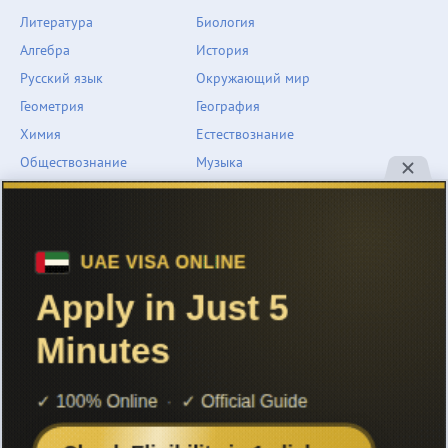
Литература
Биология
Алгебра
История
Русский язык
Окружающий мир
Геометрия
География
Химия
Естествознание
Обществознание
Музыка
Английский язык
ОБЖ
Немецкий язык
Другое
Технологии
Информатика
Человек и мир
support@znarium.com
© 2022 Znarium.com