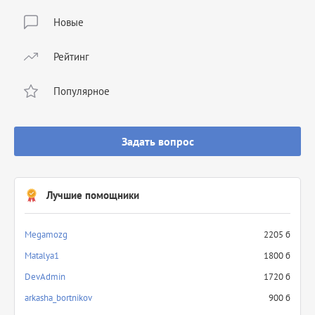
Новые
Рейтинг
Популярное
Задать вопрос
Лучшие помощники
Megamozg
2205 б
Matalya1
1800 б
DevAdmin
1720 б
arkasha_bortnikov
900 б