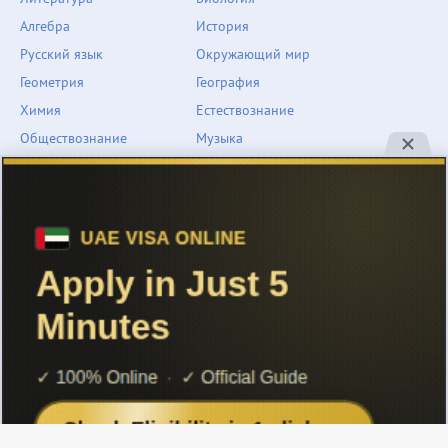
Алгебра
История
Русский язык
Окружающий мир
Геометрия
География
Химия
Естествознание
Обществознание
Музыка
Английский язык
ОБЖ
Немецкий язык
Другое
Технологии
Информатика
Человек и мир
support@znarium.com
© 2022 Znarium.com