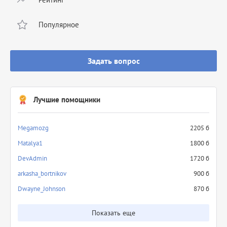
Популярное
Задать вопрос
Лучшие помощники
Megamozg
2205 б
Matalya1
1800 б
DevAdmin
1720 б
arkasha_bortnikov
900 б
Dwayne_Johnson
870 б
Показать еще