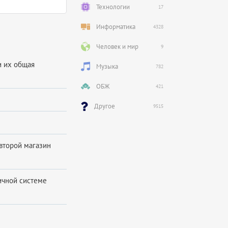
Технологии
17
Информатика
4328
Человек и мир
9
и их общая
Музыка
782
ОБЖ
421
Другое
9515
 второй магазин
ичной системе