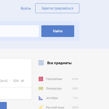
Войти
Зарегистрироваться
Найти
Все предметы
Математика
23724
06:41
304
Литература
10319
Алгебра
7711
Русский язык
23870