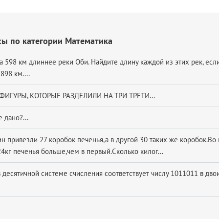
сы по категории Математика
а 598 км длиннее реки Оби. Найдите длину каждой из этих рек, есл
898 км....
ФИГУРЫ, КОТОРЫЕ РАЗДЕЛИЛИ НА ТРИ ТРЕТИ...
 дано?...
ин привезли 27 коробок печенья,а в другой 30 таких же коробок.Во
4кг печенья больше,чем в первый.Сколько килог...
в десятичной системе счисления соответствует числу 1011011 в дво