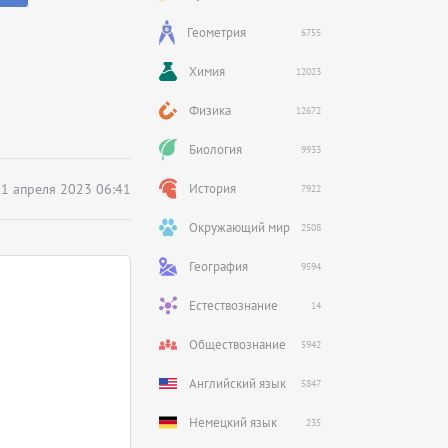
Геометрия
6755
Химия
12023
Физика
12672
Биология
9933
1 апреля 2023 06:41
История
7922
Окружающий мир
2508
География
9594
Естествознание
14
Обществознание
5942
Английский язык
5847
Немецкий язык
235