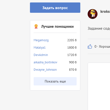
Задать вопрос
kroks
Лучшие помощники
Задание соде
Megamozg
2205 б
0
·
Хороши
Matalya1
1800 б
DevAdmin
1720 б
arkasha_bortnikov
900 б
Dwayne_Johnson
870 б
Показать еще