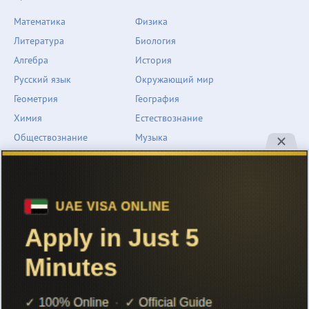
Математика
Физика
Литература
Биология
Алгебра
История
Русский язык
Окружающий мир
Геометрия
География
Химия
Естествознание
Обществознание
Музыка
Английский язык
ОБЖ
Немецкий язык
Другое
Технологии
Информатика
Человек и мир
support@znarium.com