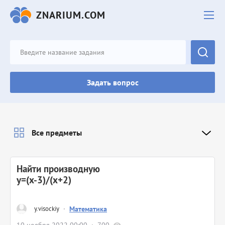
ZNARIUM.COM
Задать вопрос
Все предметы
Найти производную
y=(x-3)/(x+2)
y.visockiy
·
Математика