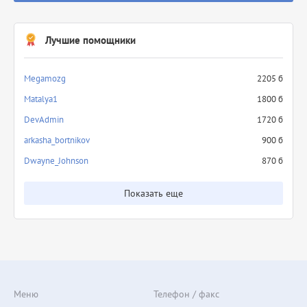
Лучшие помощники
Megamozg
2205 б
Matalya1
1800 б
DevAdmin
1720 б
arkasha_bortnikov
900 б
Dwayne_Johnson
870 б
Показать еще
Меню
Телефон / факс