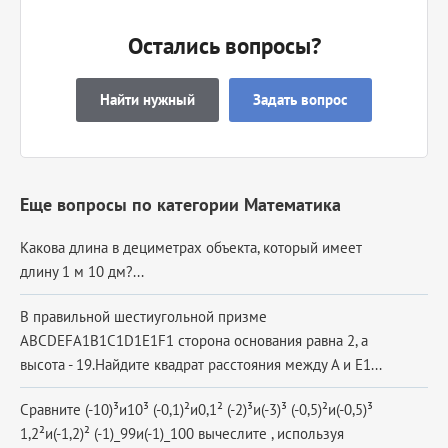
Остались вопросы?
Найти нужный
Задать вопрос
Еще вопросы по категории Математика
Какова длина в дециметрах объекта, который имеет
длину 1 м 10 дм?...
В правильной шестиугольной призме
ABCDEFA1B1C1D1E1F1 сторона основания равна 2, а
высота - 19.Найдите квадрат расстояния между A и E1...
Сравните (-10)³и10³ (-0,1)²и0,1² (-2)³и(-3)³ (-0,5)²и(-0,5)³
1,2²и(-1,2)² (-1)_99и(-1)_100 вычеслите , используя