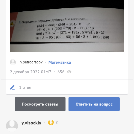
v.petrogradov
·
Математика
2 декабря 2022 01:47
656
1 ответ
Посмотреть ответы
Ответить на вопрос
y.visockiy
0