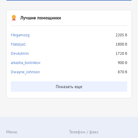
Лучшие помощники
Megamozg
2205 б
Matalya1
1800 б
DevAdmin
1720 б
arkasha_bortnikov
900 б
Dwayne_Johnson
870 б
Показать еще
Меню
Телефон / факс