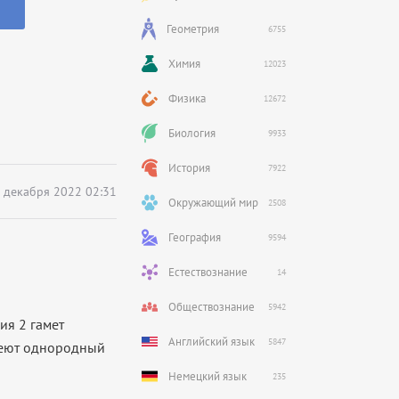
Геометрия
6755
Химия
12023
Физика
12672
Биология
9933
История
7922
 декабря 2022 02:31
Окружающий мир
2508
География
9594
Естествознание
14
Обществознание
5942
ия 2 гамет
Английский язык
5847
меют однородный
Немецкий язык
235