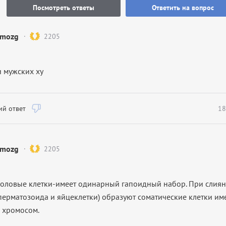
Посмотреть ответы
Ответить на вопрос
mozg
2205
и мужских xy
й ответ
18
mozg
2205
половые клетки-имеет одинарный гапоидный набор. При слиян
перматозоида и яйцеклетки) образуют соматические клетки и
 хромосом.