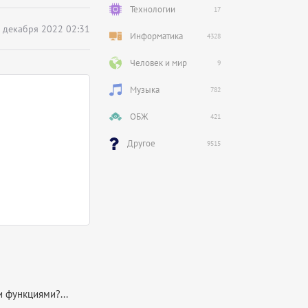
Технологии
17
 декабря 2022 02:31
Информатика
4328
Человек и мир
9
Музыка
782
ОБЖ
421
Другое
9515
 функциями?...