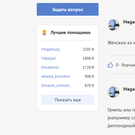
Задать вопрос
Mega
Лучшие помощники
Женских xx 
Megamozg
2205 б
Matalya1
1800 б
0
·
Хороши
DevAdmin
1720 б
arkasha_bortnikov
900 б
Dwayne_Johnson
870 б
Mega
Показать еще
Гаметы или 
(например с
диплоидный