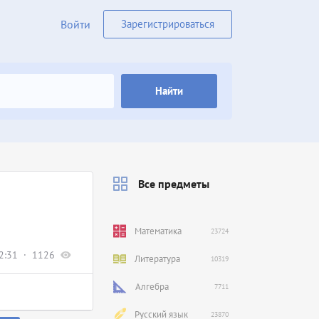
Войти
Зарегистрироваться
Найти
Все предметы
Математика
23724
2:31
1126
Литература
10319
Алгебра
7711
Русский язык
23870