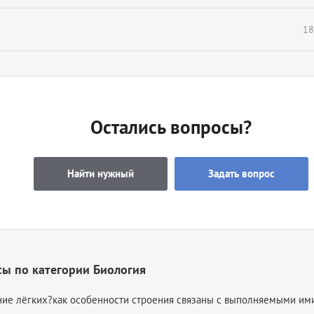
18
Остались вопросы?
Найти нужный
Задать вопрос
ы по категории Биология
ние лёгких?как особенности строения связаны с выполняемыми ими