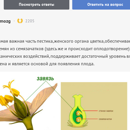
Посмотреть ответы
Ответить на вопрос
mozg
2205
амая важная часть пестика,женского органа цветка,обеспечивае
мян из семязачатков (здесь же и происходит оплодотворение) 
анических воздействий,поддерживает достаточный уровень в
ена и является основой для появления плода.