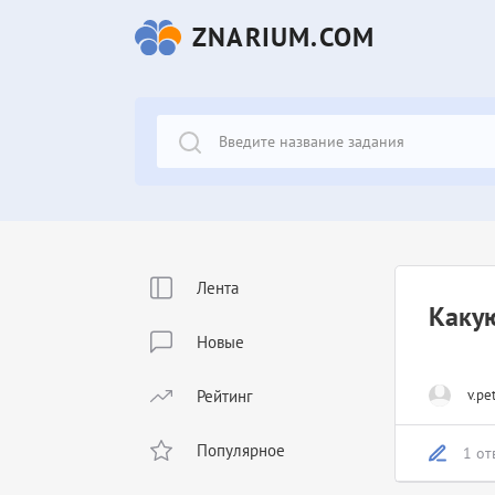
ZNARIUM.COM
Лента
Какую
Новые
Рейтинг
v.pe
Популярное
1 от