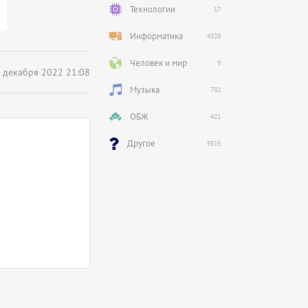
Технологии
17
Информатика
4328
Человек и мир
9
 декабря 2022 21:08
Музыка
782
ОБЖ
421
Другое
9515