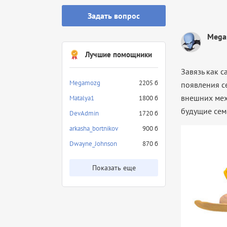
Задать вопрос
Mega
Лучшие помощники
Завязь как с
Megamozg
2205 б
появления се
внешних мех
Matalya1
1800 б
будущие сем
DevAdmin
1720 б
arkasha_bortnikov
900 б
Dwayne_Johnson
870 б
Показать еще