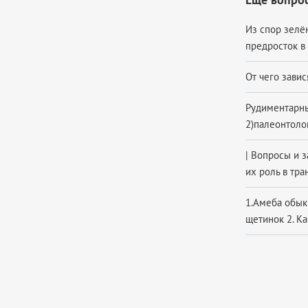
Из спор зелён
предросток в 
От чего завис
Рудиментарны
2)палеонтоло
| Вопросы и з
их роль в тра
1.Амеба обык
щетинок 2. К