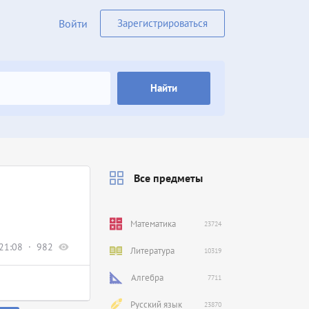
Войти
Зарегистрироваться
Найти
Все предметы
Математика
23724
21:08
982
Литература
10319
Алгебра
7711
Русский язык
23870