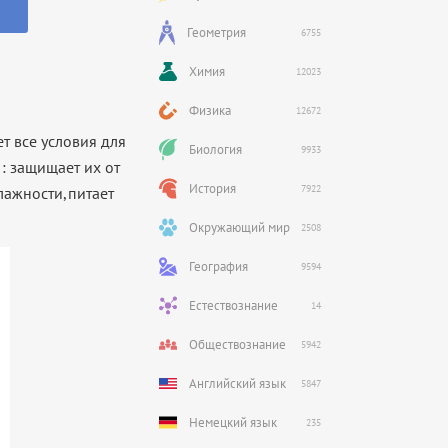
Геометрия
6755
Химия
12023
Физика
12672
т все условия для
Биология
9933
: защищает их от
История
7922
лажности,питает
Окружающий мир
2508
География
9594
Естествознание
14
Обществознание
5942
Английский язык
5847
Немецкий язык
235