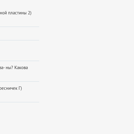
ёной пластины 2)
ва- ны? Какова
ресничек Г)