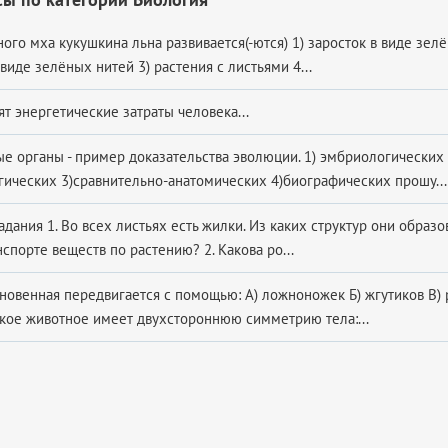
ого мха кукушкина льна развивается(-ются) 1) заросток в виде зел
виде зелёных нитей 3) растения с листьями 4...
ят энергетические затраты человека...
е органы - пример доказательства эволюции. 1) эмбриологических
гических 3)сравнительно-анатомических 4)биографических прошу...
адания 1. Во всех листьях есть жилки. Из каких структур они образо
нспорте веществ по растению? 2. Какова ро...
новенная передвигается с помощью: А) ложноножек Б) жгутиков В) 
акое животное имеет двухстороннюю симметрию тела:...