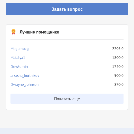
Задать вопрос
Лучшие помощники
Megamozg
2205 б
Matalya1
1800 б
DevAdmin
1720 б
arkasha_bortnikov
900 б
Dwayne_Johnson
870 б
Показать еще