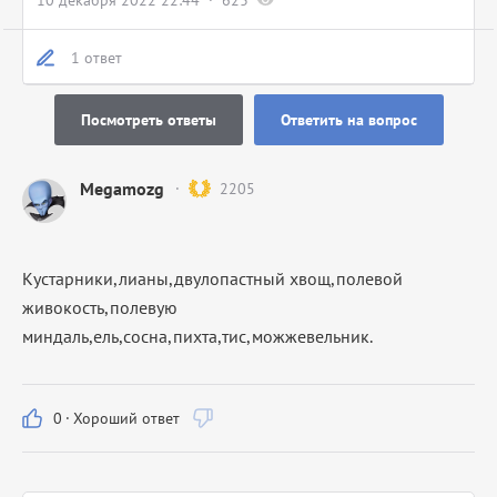
10 декабря 2022 22:44
623
1 ответ
Посмотреть ответы
Ответить на вопрос
Megamozg
2205
Кустарники,лианы,двулопастный хвощ,полевой
живокость,полевую
миндаль,ель,сосна,пихта,тис,
можжевельник.
0
·
Хороший ответ