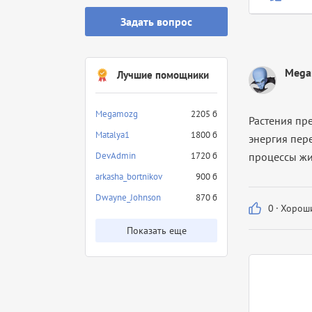
Задать вопрос
Mega
Лучшие помощники
Megamozg
2205 б
Растения пр
Matalya1
1800 б
энергия пер
DevAdmin
1720 б
процессы жиз
arkasha_bortnikov
900 б
Dwayne_Johnson
870 б
0
·
Хороши
Показать еще