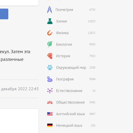
Геометрия
6755
Химия
12023
Физика
12672
Биология
9933
кул. Затем эта
История
7922
а различные
Окружающий мир
2508
География
9594
 декабря 2022 22:45
Естествознание
14
Обществознание
5942
Английский язык
5847
Немецкий язык
235