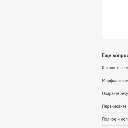
Еще вопрос
Каково значе
Морфологичес
Охарактерезуй
Перечислите 
Полное и неп