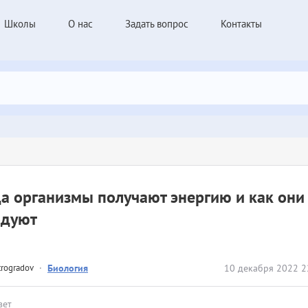
Школы
О нас
Задать вопрос
Контакты
а организмы получают энергию и как они
одуют
trogradov
·
Биология
10 декабря 2022 2
вет