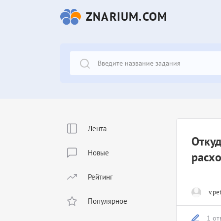
ZNARIUM.COM
Лента
Откуд
Новые
расх
Рейтинг
v.pe
Популярное
1 от