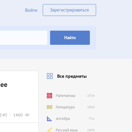
Войти
Зарегистрироваться
Найти
Все предметы
 ее
Математика
23724
Литература
10319
2:45
1460
Алгебра
7711
Русский язык
23870