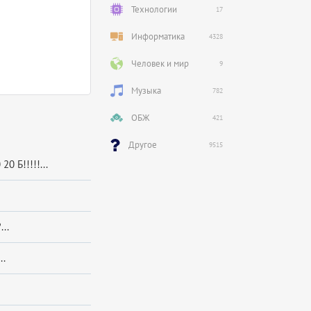
Технологии
17
Информатика
4328
Человек и мир
9
Музыка
782
ОБЖ
421
Другое
9515
 Б!!!!!...
..
..