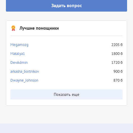
Задать вопрос
Лучшие помощники
Megamozg
2205 б
Matalya1
1800 б
DevAdmin
1720 б
arkasha_bortnikov
900 б
Dwayne_Johnson
870 б
Показать еще