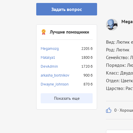
Задать вопрос
Mega
Лучшие помощники
Вид: Лютик 
Megamozg
2205 б
Род: Лютик
Семейство: 
Matalya1
1800 б
Порядок: Л
DevAdmin
1720 б
Класс: Двуд
arkasha_bortnikov
900 б
Отдел: Цвет
Dwayne_Johnson
870 б
Царство: Ра
Показать еще
0
·
Хороши