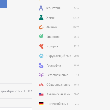
Геометрия
6755
Химия
12023
Физика
12672
Биология
9933
История
7922
Окружающий мир
2508
География
9594
Естествознание
14
Обществознание
5942
 декабря 2022 15:02
Английский язык
5847
Немецкий язык
235