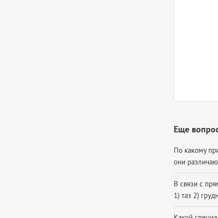
Еще вопрос
По какому пр
они различают
В связи с пря­
1) таз 2) груд­
Какой специа