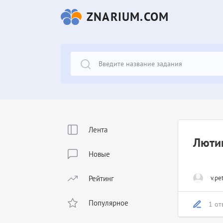
ZNARIUM.COM
Лента
Лютик
Новые
Рейтинг
v.pe
Популярное
1 от