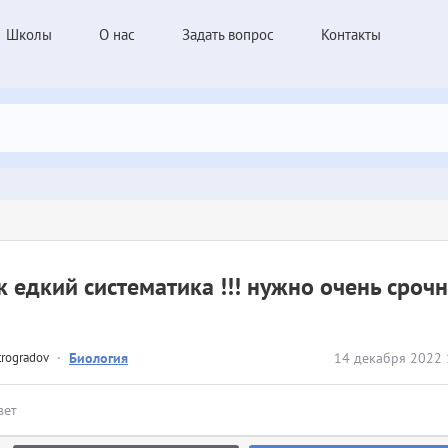
Школы
О нас
Задать вопрос
Контакты
 едкий систематика !!! нужно очень срочн
trogradov
·
Биология
14 декабря 2022 
вет