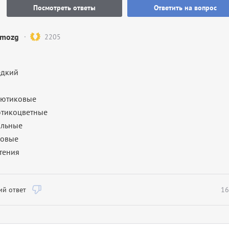
Посмотреть ответы
Ответить на вопрос
mozg
2205
едкий
Лютиковые
ютикоцветные
ольные
ковые
стения
й ответ
16