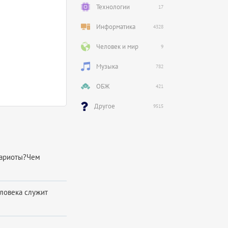
Технологии
17
Информатика
4328
Человек и мир
9
Музыка
782
ОБЖ
421
Другое
9515
кариоты?Чем
ло­ве­ка слу­жит
..