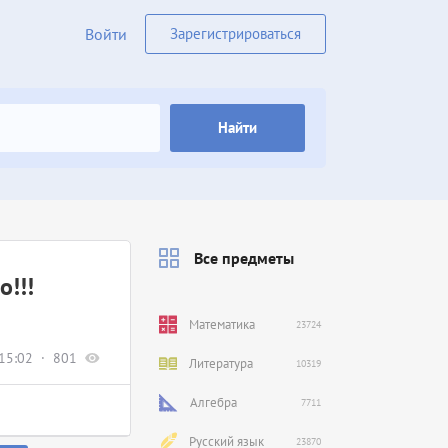
Войти
Зарегистрироваться
Найти
Все предметы
о!!!
Математика
23724
15:02
801
Литература
10319
Алгебра
7711
Русский язык
23870