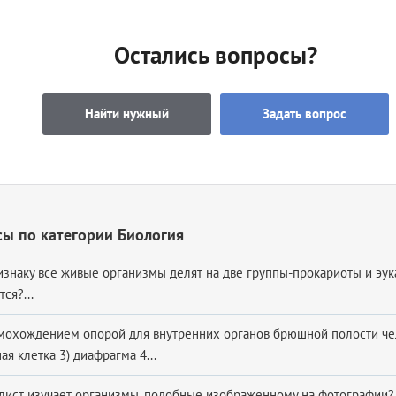
Остались вопросы?
Найти нужный
Задать вопрос
ы по категории Биология
изнаку все живые организмы делят на две группы-прокариоты и эу
ся?...
мо­хож­де­ни­ем опо­рой для внут­рен­них ор­га­нов брюш­ной по­ло­сти че­
ная клет­ка 3) диа­фраг­ма 4...
лист изучает организмы, подобные изображенному на фотографии?​.