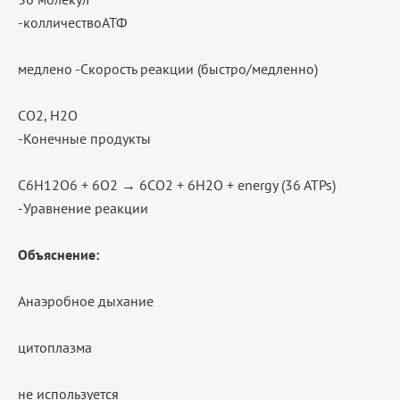
-колличествоАТФ
медлено -Скорость реакции (быстро/медленно)
СО2, Н2О
-Конечные продукты
C6H12O6 + 6O2 → 6CO2 + 6H2O + energy (36 ATPs)
-Уравнение реакции
Объяснение:
Анаэробное дыхание
цитоплазма
не используется