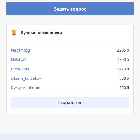
Задать вопрос
Лучшие помощники
Megamozg
2205 б
Matalya1
1800 б
DevAdmin
1720 б
arkasha_bortnikov
900 б
Dwayne_Johnson
870 б
Показать еще