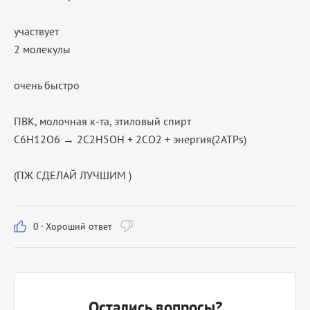
участвует
2 молекулы
очень быстро
ПВК, молочная к-та, этиловый спирт
C6H12O6 → 2C2H5OH + 2CO2 + энергия(2АТРs)
(ПЖ СДЕЛАЙ ЛУЧШИМ )
0
·
Хороший ответ
Остались вопросы?